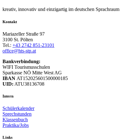
kreativ, innovativ und einzigartig im deutschen Sprachraum
Kontakt
Mariazeller Straße 97
3100 St. Pölten
Tel.:
+43 2742 851-23101
office@hts-stp.at
Bankverbindung:
WIFI Tourismusschulen
Sparkasse NÖ Mitte West AG
IBAN
AT152025601500000185
UID:
ATU38136708
Intern
Schülerkalender
Sprechstunden
Klassenbuch
Praktika/Jobs
Links