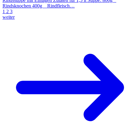
Rindssuppe mit Einlagen Zutaten für 1,5 lt Suppe: 800g
Rindsknochen 400g Rindfleisch…
1
2
3
weiter